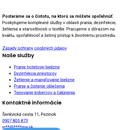
Postaráme sa o čistotu, na ktorú sa môžete spoľahnúť.
Poskytujeme komplexné služby v oblasti prania, dezinfekcie,
žehlenia a starostlivosti o textílie. Pracujeme s dôrazom na
kvalitu, spoľahlivosť a šetrný prístup k životnému prostrediu.
Zásady ochrany osobných údajov
Naše služby
Pranie hotelovej bielizne
Dezinfekcia priestorov
Žehlenie a mangľovanie bielizne
Pranie a čistenie oblečenia
Tepovanie kobercov a čalúnenia
Kontaktné informácie
Šenkvická cesta 11, Pezinok
0907 805 873
in
**
@
****
ma.sk