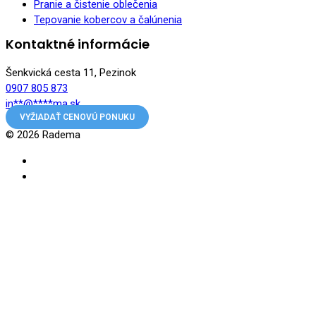
Pranie a čistenie oblečenia
Tepovanie kobercov a čalúnenia
Kontaktné informácie
Šenkvická cesta 11, Pezinok
0907 805 873
in
**
@
****
ma.sk
VYŽIADAŤ CENOVÚ PONUKU
© 2026 Radema