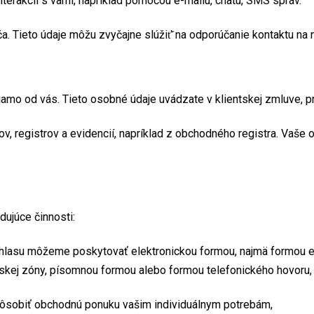
terakcií s vami, napríklad pomocou e-mailu, chatu, SMS správ.
a. Tieto údaje môžu zvyčajne slúžiť̌ na odporúčanie kontaktu na
 od vás. Tieto osobné údaje uvádzate v klientskej zmluve, prí
, registrov a evidencií, napríklad z obchodného registra. Vaše 
dujúce činnosti:
hlasu môžeme poskytovať elektronickou formou, najmä formou e
tskej zóny, písomnou formou alebo formou telefonického hovoru,
pôsobiť obchodnú ponuku vašim individuálnym potrebám,