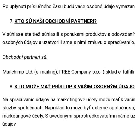
Po uplynutí príslušného času budú vaše osobné údaje vymazané, 
KTO SÚ NAŠI OBCHODNÍ PARTNERI?
V súhlase ste tiež súhlasili s ponukami produktov a odovzdan
osobných údajov a uzatvorili sme s nimi zmluvu o spracúvaní o
Obchodní partneri sú:
Mailchimp Ltd. (e-mailing), FREE Company s.r.o. (isklad e-fulfillm
KTO MÔŽE MAŤ PRÍSTUP K VAŠIM OSOBNÝM ÚDAJ
Na spracúvanie údajov na marketingové účely môžu mať k vašim 
služby spoločnosti. Napríklad to môžu byť externé spoločnos
marketingové účely. S uvedenými sprostredkovateľmi máme uzatv
údajov.