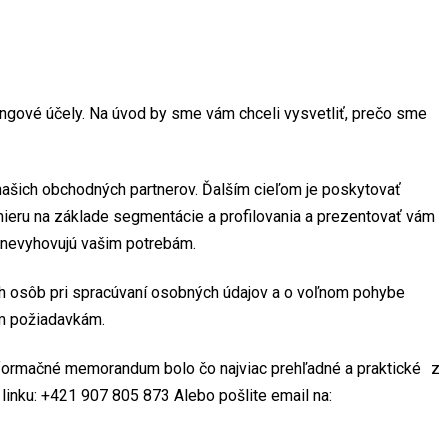
gové účely. Na úvod by sme vám chceli vysvetliť, prečo sme
ašich obchodných partnerov. Ďalším cieľom je poskytovať
mieru na základe segmentácie a profilovania a prezentovať vám
é nevyhovujú vašim potrebám.
h osôb pri spracúvaní osobných údajov a o voľnom pohybe
ým požiadavkám.
 informačné memorandum bolo čo najviac prehľadné a praktické z
linku: +421 907 805 873 Alebo pošlite email na: