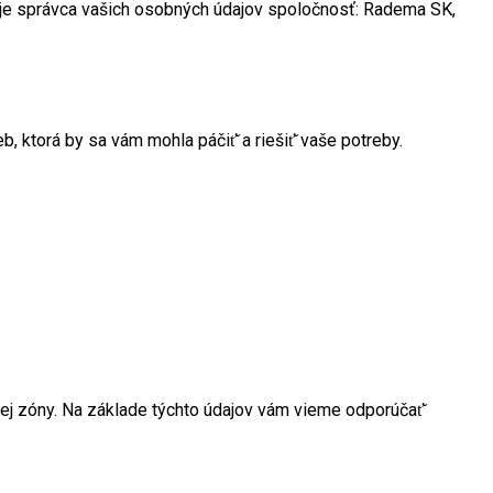
y je správca vašich osobných údajov spoločnosť: Radema SK,
ktorá by sa vám mohla páčiť̌ a riešiť̌ vaše potreby.
ckej zóny. Na základe týchto údajov vám vieme odporúčať̌