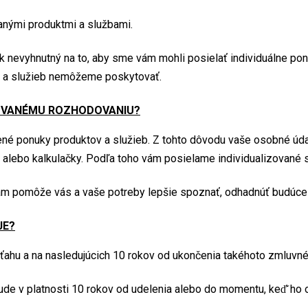
anými produktmi a službami.
k nevyhnutný na to, aby sme vám mohli posielať individuálne po
v a služieb nemôžeme poskytovať.
OVANÉMU ROZHODOVANIU?
né ponuky produktov a služieb. Z tohto dôvodu vaše osobné údaj
lebo kalkulačky. Podľa toho vám posielame individualizované sp
m pomôže vás a vaše potreby lepšie spoznať, odhadnúť budúce k
JE?
zťahu a na nasledujúcich 10 rokov od ukončenia takéhoto zmluvn
bude v platnosti 10 rokov od udelenia alebo do momentu, keď̌ ho 