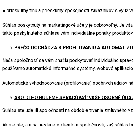
■ prieskumy trhu a prieskumy spokojnosti zákazníkov s využív
Súhlas poskytnutý na marketingové účely je dobrovoľný. Je vša
takto poskytnutého súhlasu vám individuálne ponuky produkto
PREČO DOCHÁDZA K PROFILOVANIU A AUTOMATIZ
Naša spoločnosť sa vám snažia poskytovať individuálne uprave
používame automatické informačné systémy, webové aplikácie a
Automatické vyhodnocovanie (profilovanie) osobných údajov ná
AKO DLHO BUDEME SPRACÚVAŤ̌ VAŠE OSOBNÉ ÚDA
Súhlas ste udelili spoločnosti na obdobie trvania zmluvného v
Ak nie ste, ani sa nestanete klientom spoločnosti, váš súhlas 