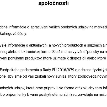
spoločnosti
é informácie o spracúvaní vašich osobných údajov na marketin
ketingové účely.
ie informácie o aktuálnych a nových produktoch a službách a n
nej alebo elektronickej forme. Snažíme sa vytvárať̌ ponuky na 
avení ponukami produktov, ktoré už máte k dispozícii alebo ktor
e Európskeho parlamentu a Rady EÚ 2016/679 o ochrane fyzickýc
rebné, aby sme od vás získali nový súhlas, ktorý zodpovedá nov
 osobných údajov, ktoré sme pripravili vo forme otázok, aby toto
ebo pripomienky k vami poskytnutému súhlasu, zavolajte na našu 