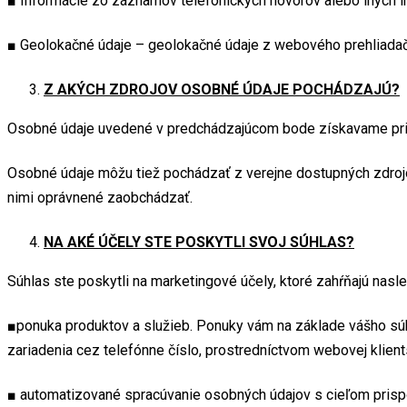
■ Informácie zo záznamov telefonických hovorov alebo iných in
■ Geolokačné údaje – geolokačné údaje z webového prehliadač
Z AKÝCH ZDROJOV OSOBNÉ ÚDAJE POCHÁDZAJÚ?
Osobné údaje uvedené v predchádzajúcom bode získavame priamo
Osobné údaje môžu tiež pochádzať z verejne dostupných zdrojov
nimi oprávnené zaobchádzať.
NA AKÉ ÚČELY STE POSKYTLI SVOJ SÚHLAS?
Súhlas ste poskytli na marketingové účely, ktoré zahŕňajú nasle
■ponuka produktov a služieb. Ponuky vám na základe vášho sú
zariadenia cez telefónne číslo, prostredníctvom webovej klien
■ automatizované spracúvanie osobných údajov s cieľom pris