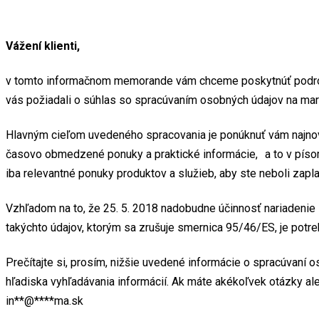
Vážení klienti,
v tomto informačnom memorande vám chceme poskytnúť podrobn
vás požiadali o súhlas so spracúvaním osobných údajov na mar
Hlavným cieľom uvedeného spracovania je ponúknuť vám najnovš
časovo obmedzené ponuky a praktické informácie, a to v písom
iba relevantné ponuky produktov a služieb, aby ste neboli zapl
Vzhľadom na to, že 25. 5. 2018 nadobudne účinnosť nariadeni
takýchto údajov, ktorým sa zrušuje smernica 95/46/ES, je pot
Prečítajte si, prosím, nižšie uvedené informácie o spracúvaní
hľadiska vyhľadávania informácií. Ak máte akékoľvek otázky al
in
**
@
****
ma.sk